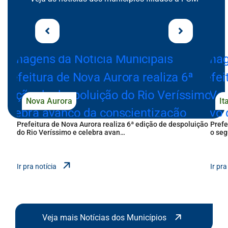
arrows Seção de Notícias dos Municípios
notícias 
Nova Aurora
It
Prefeitura de Nova Aurora realiza 6ª edição de despoluição
Prefe
do Rio Veríssimo e celebra avan…
o seg
notícias dos municípi
Ir pra notícia
Ir pra
Veja mais Notícias dos Municípios