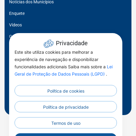
Notícias dos Municípios
Enquete
Vídeos
Galeria de Imagens
Privacidade
Sala de Visitas
Este site utiliza cookies para melhorar a
experiência de navegação e disponibilizar
Fala Prefeito, Fala Prefeita
funcionalidades adicionais Saiba mais sobre a
Lei
Momento FGM
Geral de Proteção de Dados Pessoais (LGPD)
.
Por toda Parte
Política de cookies
Municípios em Dados
Notas técnicas
Política de privacidade
Todos os Direitos Reservados - Federação Goiana de
Termos de uso
Municípios - 2026