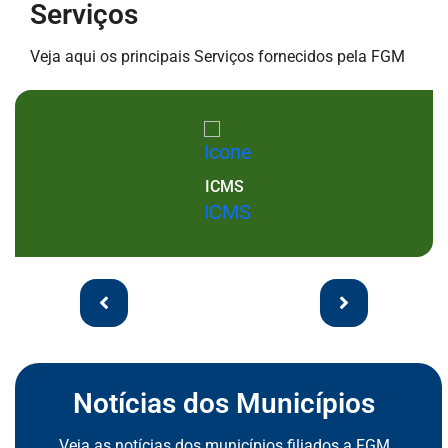
Serviços
Seção de Serviços
Veja aqui os principais Serviços fornecidos pela FGM
ICMS
arrows Seção de Serviços
Notícias dos Municípios
Seção de Notícias dos Municípios
Veja as notícias dos municípios filiados a FGM