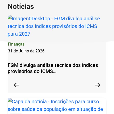
Simpósio
Notícias
Seção de Notícias
Ir
Técnico
para
sobre
o
Regularização
rodapé
Fundiária
[alt+4]
Urbana
Finanças
e
31 de Julho de 2026
reúne
FGM divulga análise técnica dos índices
especialistas
provisórios do ICMS…
para
orientar
Anterior
Pr
gestores
Anterior
Próxim
municipais