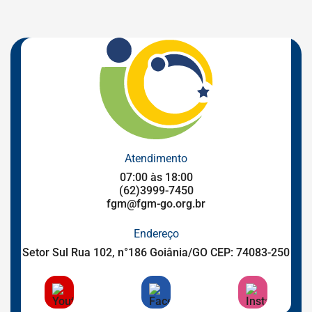
Governo
Federal
Atendimento
07:00 às 18:00
(62)3999-7450
fgm@fgm-go.org.br
Endereço
Setor Sul Rua 102, n°186 Goiânia/GO CEP: 74083-250
Acessar
Acessar
Acessar
a
a
a
Rede
Rede
Rede