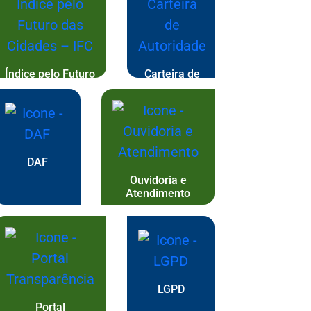
Índice pelo Futuro
Carteira de
das Cidades – IFC
Autoridade
DAF
Ouvidoria e
Atendimento
LGPD
Portal