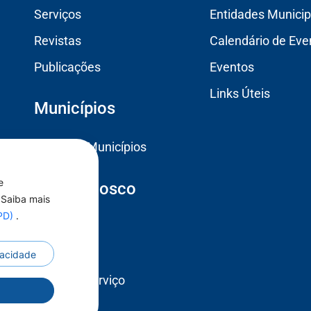
Serviços
Entidades Municip
Revistas
Calendário de Eve
Publicações
Eventos
Links Úteis
Municípios
Todos os Municípios
e
Fale Conosco
 Saiba mais
GPD)
.
Contato
Ouvidoria
ivacidade
Carta de Serviço
r