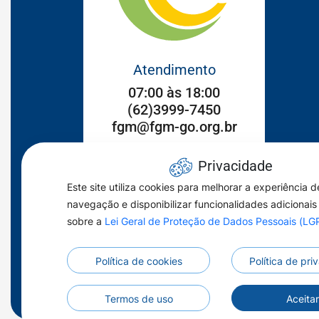
Atendimento
07:00 às 18:00
(62)3999-7450
fgm@fgm-go.org.br
Endereço
Privacidade
Setor Sul Rua 102, n°186
Este site utiliza cookies para melhorar a experiência d
Goiânia/GO CEP: 74083-250
navegação e disponibilizar funcionalidades adicionais
sobre a
Lei Geral de Proteção de Dados Pessoais (L
Acessar
Acessar
Acessar
a
a
a
Política de cookies
Política de pr
Rede
Rede
Rede
Social
Social
Social
Termos de uso
Aceita
Youtube
Facebook
Instagran