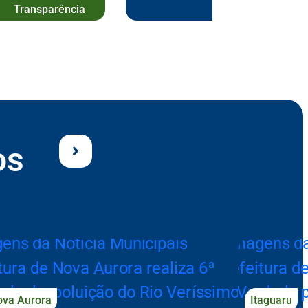
Transparência
arrows Seção de Serviços
os
ova Aurora
Itaguaru