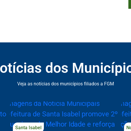
otícias dos Municípi
ão de Notícias dos Municípios
Veja as notícias dos municípios filiados a FGM
Santa Isabel
N