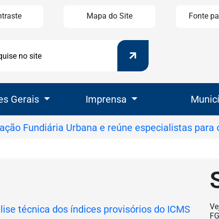
ntraste
Mapa do Site
Fonte pa
Pesquisar
uisar
es Gerais
Imprensa
Munic
Se
Ve
F