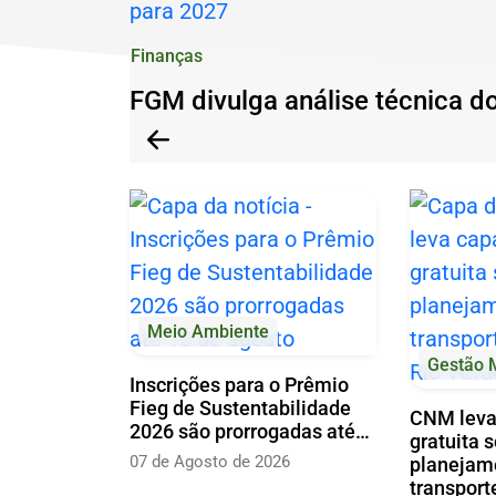
Fundiária
Ir
Urbana
Finanças
para
e
o
FGM divulga análise técnica d
reúne
Anterior
rodapé
Anterior
especialistas
[alt+4]
para
orientar
gestores
municipais
Meio Ambiente
Gestão 
Inscrições para o Prêmio
Fieg de Sustentabilidade
CNM leva
2026 são prorrogadas até…
gratuita 
07 de Agosto de 2026
planejam
transport