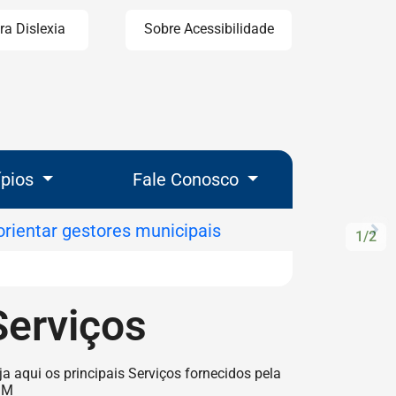
ra Dislexia
Sobre Acessibilidade
ípios
Fale Conosco
P
1/2
Pr
Serviços
ção de Serviços
ja aqui os principais Serviços fornecidos pela
GM