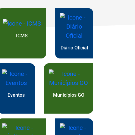
óxima
ICMS
Diário Oficial
Eventos
Municípios GO