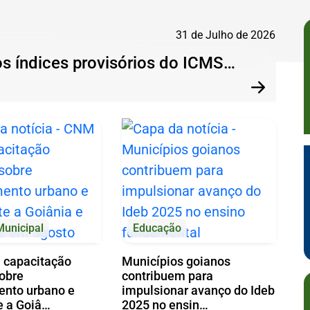
31 de Julho de 2026
os índices provisórios do ICMS…
Pr
Próxima
Municipal
Educação
 capacitação
Municípios goianos
sobre
contribuem para
ento urbano e
impulsionar avanço do Ideb
e a Goiâ…
2025 no ensin…