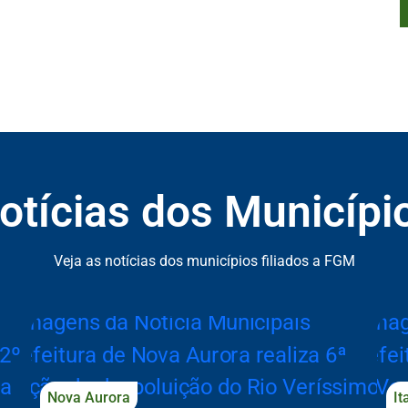
otícias dos Municípi
ão de Notícias dos Municípios
Veja as notícias dos municípios filiados a FGM
Nova Aurora
It