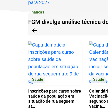
Fundiária
Ir
Urbana
Finanças
para
e
o
FGM divulga análise técnica d
reúne
Anterior
rodapé
Anterior
especialistas
[alt+4]
para
orientar
gestores
municipais
Saúde
Saúde
Inscrições para curso sobre
Calendári
saúde da população em
Vacinação
situação de rua seguem
segundo r
at…
vacina…