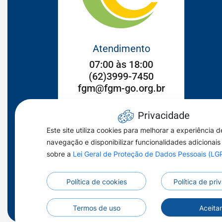
Atendimento
07:00 às 18:00
(62)3999-7450
fgm@fgm-go.org.br
Endereço
Privacidade
Setor Sul Rua 102, n°186
Este site utiliza cookies para melhorar a experiência d
Goiânia/GO CEP: 74083-250
navegação e disponibilizar funcionalidades adicionais
sobre a
Lei Geral de Proteção de Dados Pessoais (L
Acessar
Acessar
Acessar
a
a
a
Política de cookies
Política de pr
Rede
Rede
Rede
Social
Social
Social
Termos de uso
Aceita
Youtube
Facebook
Instagran