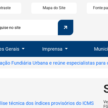
ntraste
Mapa do Site
Fonte pa
Pesquisar
uisar
es Gerais
Imprensa
Munic
Se
Ve
F