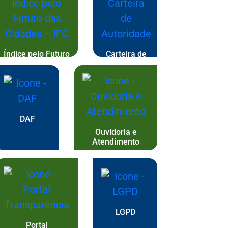
Índice pelo Futuro
Carteira de
das Cidades – IFC
Autoridade
DAF
Ouvidoria e
Atendimento
LGPD
Portal