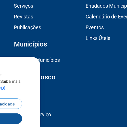
Serviços
Entidades Municip
Revistas
Calendário de Eve
Publicações
Eventos
Links Úteis
Municípios
Todos os Municípios
e
Fale Conosco
 Saiba mais
GPD)
.
Contato
Ouvidoria
ivacidade
Carta de Serviço
r