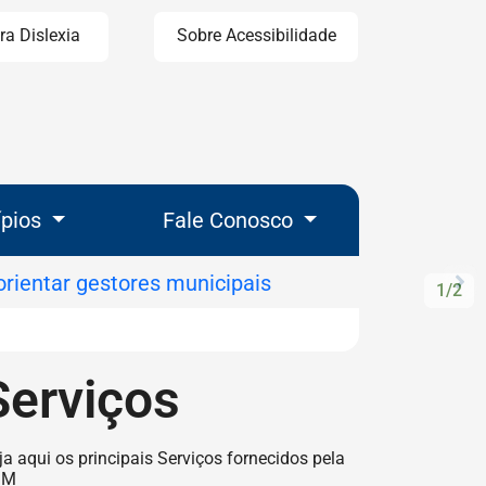
ra Dislexia
Sobre Acessibilidade
ípios
Fale Conosco
P
1/2
Pr
Serviços
ção de Serviços
ja aqui os principais Serviços fornecidos pela
GM