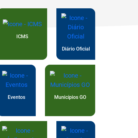
óxima
ICMS
Diário Oficial
Eventos
Municípios GO