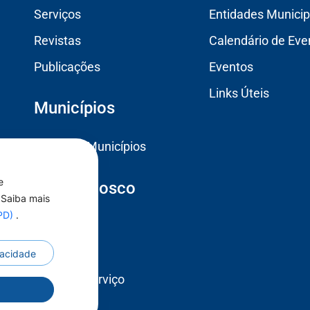
Serviços
Entidades Municip
Revistas
Calendário de Eve
Publicações
Eventos
Links Úteis
Municípios
Todos os Municípios
e
Fale Conosco
 Saiba mais
GPD)
.
Contato
Ouvidoria
ivacidade
Carta de Serviço
r