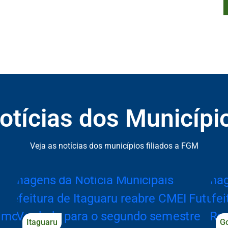
otícias dos Municípi
ão de Notícias dos Municípios
Veja as notícias dos municípios filiados a FGM
Itaguaru
Go