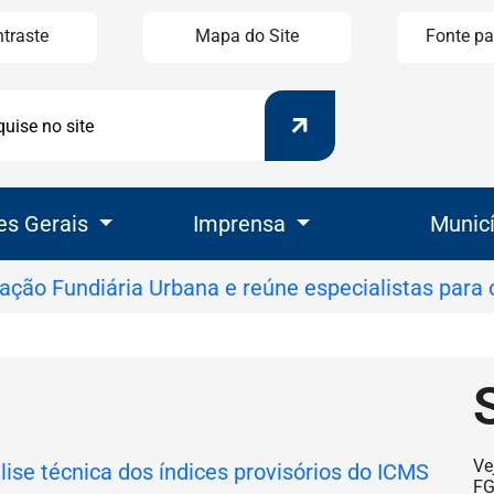
ntraste
Mapa do Site
Fonte pa
Pesquisar
uisar
es Gerais
Imprensa
Munic
Se
Ve
F