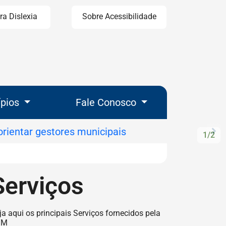
ra Dislexia
Sobre Acessibilidade
ípios
Fale Conosco
P
1/2
Pr
Serviços
ção de Serviços
ja aqui os principais Serviços fornecidos pela
GM