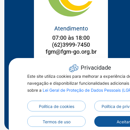
Atendimento
07:00 às 18:00
(62)3999-7450
fgm@fgm-go.org.br
Endereço
Privacidade
Setor Sul Rua 102, n°186
Este site utiliza cookies para melhorar a experiência d
Goiânia/GO CEP: 74083-250
navegação e disponibilizar funcionalidades adicionais
sobre a
Lei Geral de Proteção de Dados Pessoais (L
Acessar
Acessar
Acessar
a
a
a
Política de cookies
Política de pr
Rede
Rede
Rede
Social
Social
Social
Termos de uso
Aceita
Youtube
Facebook
Instagran