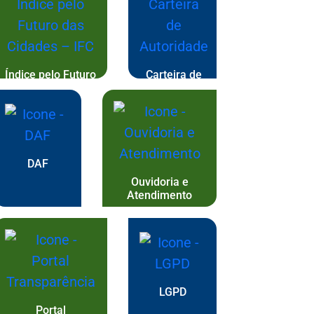
Índice pelo Futuro
Carteira de
das Cidades – IFC
Autoridade
DAF
Ouvidoria e
Atendimento
LGPD
Portal