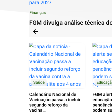
Fundiária
Ir
Urbana
Finanças
para
e
o
FGM divulga análise técnica d
reúne
Anterior
rodapé
Anterior
especialistas
[alt+4]
para
orientar
gestores
municipais
Saúde
Educaçã
Calendário Nacional de
FGM alert
Vacinação passa a incluir
educação
segundo reforço da
pendênci
vacina…
podem s