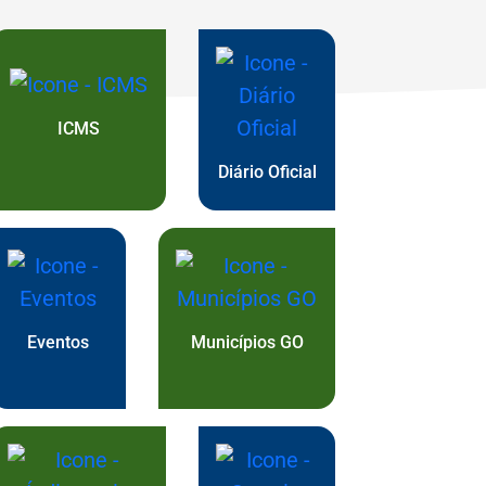
óxima
ICMS
Diário Oficial
Eventos
Municípios GO