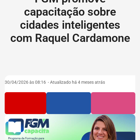
Ir
capacitação sobre
para
cidades inteligentes
o
com Raquel Cardamone
rodapé
[alt+4]
Página FGM promove capacit
30/04/2026 às 08:16
- Atualizado há 4 meses atrás
Página
Página
Página
da
da
da
FGM
FGM
FGM
no
no
no