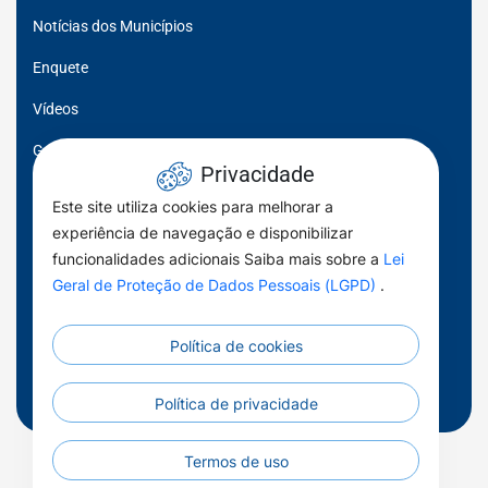
Notícias dos Municípios
Enquete
Vídeos
Galeria de Imagens
Privacidade
Sala de Visitas
Este site utiliza cookies para melhorar a
experiência de navegação e disponibilizar
Fala Prefeito, Fala Prefeita
funcionalidades adicionais Saiba mais sobre a
Lei
Momento FGM
Geral de Proteção de Dados Pessoais (LGPD)
.
Por toda Parte
Política de cookies
Municípios em Dados
Notas técnicas
Política de privacidade
Todos os Direitos Reservados - Federação Goiana de
Termos de uso
Municípios - 2026