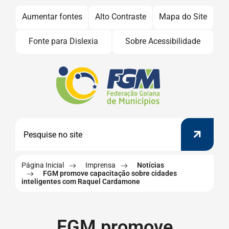
Seção
Ir
Aumentar fontes
Alto Contraste
Mapa do Site
para
de
Fonte para Dislexia
Sobre Acessibilidade
o
atalhos
conteúdo
e
[alt+1]
Seção
Ir
do
links
Pesquis
para
menu
de
o
principal
Pesquisar
menu
acessibilidade
[alt+2]
Ir
Página Inicial
Imprensa
Notícias
FGM promove capacitação sobre cidades
para
inteligentes com Raquel Cardamone
a
Página - FGM promove capacitação sobre cida
busca
FGM promove
[alt+3]