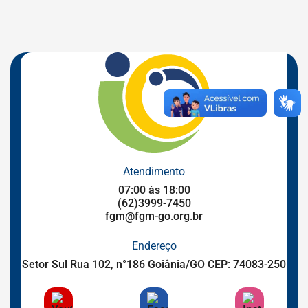
Atendimento
07:00 às 18:00
(62)3999-7450
fgm@fgm-go.org.br
Endereço
Setor Sul Rua 102, n°186 Goiânia/GO CEP: 74083-250
Acessar
Acessar
Acessar
a
a
a